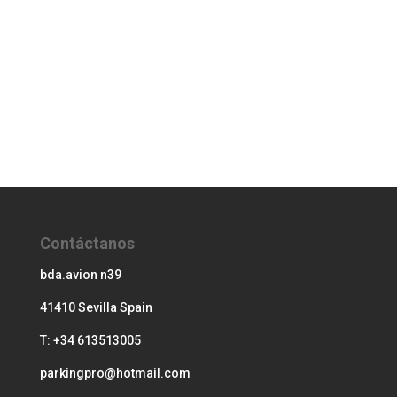
Contáctanos
bda.avion n39
41410 Sevilla Spain
T: +34 613513005
parkingpro@hotmail.com